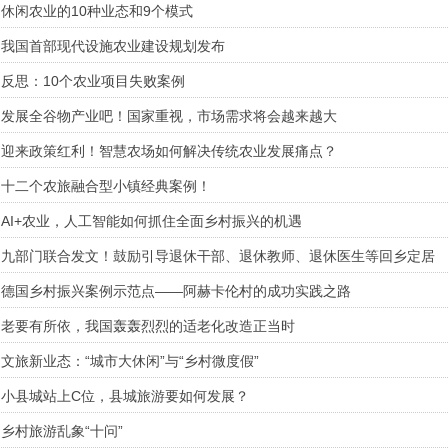
休闲农业的10种业态和9个模式
我国首部现代设施农业建设规划发布
反思：10个农业项目失败案例
发展全谷物产业吧！国家重视，市场需求将会越来越大
迎来政策红利！智慧农场如何解决传统农业发展痛点？
十二个农旅融合型小镇经典案例！
AI+农业，人工智能如何抓住全面乡村振兴的机遇
九部门联合发文！鼓励引导退休干部、退休教师、退休医生等回乡定居
德国乡村振兴案例示范点——阿赫卡伦村的成功实践之路
老要有所依，我国轰轰烈烈的适老化改造正当时
文旅新业态：“城市大休闲”与“乡村微度假”
小县城站上C位，县城旅游要如何发展？
乡村旅游乱象“十问”