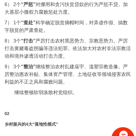
6） 2个
“
严惩”
对挪用和贪污扶贫贷款的行为严惩不贷。
加
大基层小微权力腐败惩处力度。
7） 1个
“查处”
科学确定脱贫摘帽时间，对弄虚作假、搞数
字脱贫的严肃查处。
8） 3个
“打击”
严厉打击农村黑恶势力、宗教恶势力。
严厉
打击黄赌毒盗拐骗等违法犯罪。
依法加大对农村非法宗教活
动和境外渗透活动打击力度。
9） 3个
“整治”
继续整治农村乱建庙宇、滥塑宗教造像。
严
厉整治惠农补贴、集体资产管理、土地征收等领域侵害农民
利益的不正之风和腐败问题。
继续整顿软弱涣散村党组织。
02
乡村振兴的4大“落地性模式”