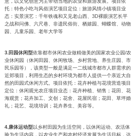
意，以文化创意为主带动当地的农业和旅游发展。
项目依
托：特色小吃与风俗演艺
项目定位：旅游风情小镇
项目业
态：实景演艺：千年铁魂和又见老山西、3D裸眼演艺长平
之战和问佛、六尺巷、非遗民俗街、栖嬉园、蝴蝶馆、动物
园、儿童乐园、老年大学等
3.田园休闲型
依靠都市休闲农业做精做美的国家农业公园/农
业休闲园（休闲田园、休闲牧场、乡村营地、养生庄园、市
民乐园等），该类型一般是满足一二线城市都市人群需求的
近郊项目，利用生态的乡村环境为都市人提供一个亲近大自
然的田园式休闲方式。
项目依托：花卉种植与花境营造
项目
定位：休闲观光农庄
项目业态：花卉种植、销售；花田、花
海观赏；花卉加工、文创；花舍、花屋民宿；花田、草坪婚
礼；花艺、花境培训；花卉养生、美容等。
4.康体运动型
以乡村田园为生活空间，以休闲运动、农活体
验为生活内容，以农业生产和农村经济发展为生活目标，达