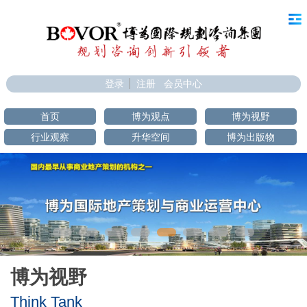
登录
注册
会员中心
首页
博为观点
博为视野
行业观察
升华空间
博为出版物
博为视野
Think Tank