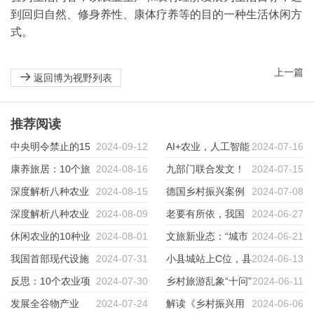
到回归自然、修身养性、康体疗养等的目的一种生活休闲方
式。
上一篇
返回博为视野列表
推荐阅读
中央明令禁止的15
2024-09-12
AI+农业，人工智能
2024-07-16
个雷区及鼓励的4大“落地模式”
康养旅居：10个旅
2024-08-16
如何抓住全面乡村振兴的机遇
九部门联合发文！
2024-07-15
游大省抢跑带来的启示
深度解析八种农业
2024-08-15
鼓励引导退休干部、退休教师、
德国乡村振兴案例
2024-07-08
运营新模式
深度解析八种农业
2024-08-09
退休医生等回乡定居
示范点——阿赫卡伦村的成功实
老要有所依，我国
2024-06-27
运营新模式
休闲农业的10种业
2024-08-01
践之路
轰轰烈烈的适老化改造正当时
文旅新业态：“城市
2024-06-21
态和9个模式
我国首部现代设施
2024-07-31
大休闲”与“乡村微度假”
小县城站上C位，县
2024-06-13
农业建设规划发布
反思：10个农业项
2024-07-30
城旅游要如何发展？
乡村旅游乱象“十问”
2024-06-11
目失败案例
发展全谷物产业
2024-07-24
解读《乡村振兴用
2024-06-06