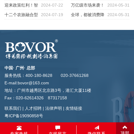
吧！国家重视，市场需求将会越
迎来政策红利！智
2024-07-22
地政策指南（2023年）》亮点
万亿级市场来袭！
2024-05-31
来越大
慧农场如何解决传统农业发展痛
十二个农旅融合型
2024-07-19
十足
太空农业：种菜、养鱼正在加速
全球，都被消费降
2024-05-31
点？
小镇经典案例！
落地
级包围了
中国· 广州· 总部
服务热线：400-180-8628 020-37661268
E-mail:bovor@163.com
地址：广州市越秀区北京路3号，港汇大厦11楼
Fax：020-62614326 87317158
联系我们
|
人才招聘
|
法律声明
|
友情链接
粤ICP备19090858号
顶部
专家热线
在线留言
微信联系