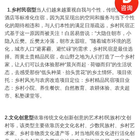
1.乡村民宿型
当人们越来越重视自我与个性，传统宾馆、
酒店等标准化住宿，因为其呈现出的空间和服务与当下个性
化的期待相违和，与人们本性的满足日渐疏远，乡村民宿正
式基于这一原因而被关注！
白居易曾说：“大隐住朝市，小
隐入丘樊。丘樊太冷落，朝市太嚣喧。”随着城市环境的恶
化，城市人口“避雾霾、避忙碌”的需求，乡村民宿是最佳选
择。
而黄土贵精品民宿，在山野之地为人们打造了一个乡村
家，让人们可以去体验那种“晨兴而起 · 荷锄而归”的生活状
态，去感受那份“低头种菜 · 抬头赏花”的乡土情怀。
项目依
托：乡村风光与农房改造
项目定位：乡村精品民宿
项目业
态：乡村小院、养生餐饮、自然教育、农耕体验、农夫超
市、私塾课堂等。
2.文化创意型
依靠传统文化创新创意的艺术村/民族村/文创
村等，该类型主要依靠历史文化名村、少数民族村、乡村艺
术家、乡村非物质文化遗产等，对当地民俗文化进行活化创