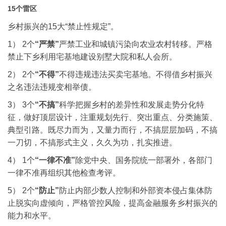
15个雷区
乡村振兴的15大“禁止性规定”。
1） 2个
“严禁”
严禁工业和城镇污染向农业农村转移。
严格
禁止下乡利用宅基地建设别墅大院和私人会所。
2） 2个
“不得”
不得违规违法买卖宅基地。
不得借乡村振兴
之名违法违规变相举债。
3） 3个
“不搞”
科学把握乡村的差异性和发展走势分化特
征，做好顶层设计，注重规划先行、突出重点、分类施策、
典型引路。既尽力而为，又量力而行，不搞层层加码，不搞
一刀切，不搞形式主义，久久为功，扎实推进。
4） 1个
“一律不准”
除党中央、国务院统一部署外，各部门
一律不准再组织其他检查考评。
5） 2个
“防止”
防止内部少数人控制和外部资本侵占集体
防
止脱实向虚倾向，严格管控风险，提高金融服务乡村振兴的
能力和水平。