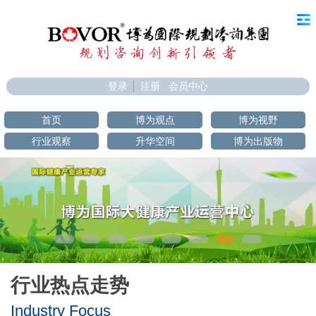
登录
注册
会员中心
首页
博为观点
博为视野
行业观察
升华空间
博为出版物
行业热点走势
Industry Focus