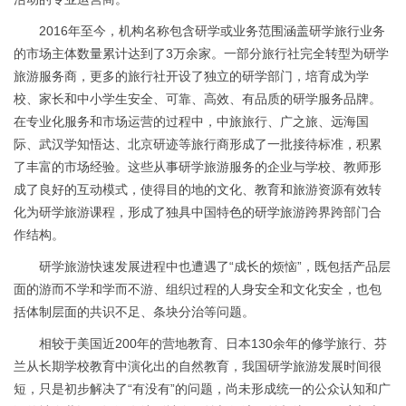
2016年至今，机构名称包含研学或业务范围涵盖研学旅行业务
的市场主体数量累计达到了3万余家。一部分旅行社完全转型为研学
旅游服务商，更多的旅行社开设了独立的研学部门，培育成为学
校、家长和中小学生安全、可靠、高效、有品质的研学服务品牌。
在专业化服务和市场运营的过程中，中旅旅行、广之旅、远海国
际、武汉学知悟达、北京研迹等旅行商形成了一批接待标准，积累
了丰富的市场经验。这些从事研学旅游服务的企业与学校、教师形
成了良好的互动模式，使得目的地的文化、教育和旅游资源有效转
化为研学旅游课程，形成了独具中国特色的研学旅游跨界跨部门合
作结构。
研学旅游快速发展进程中也遭遇了“成长的烦恼”，既包括产品层
面的游而不学和学而不游、组织过程的人身安全和文化安全，也包
括体制层面的共识不足、条块分治等问题。
相较于美国近200年的营地教育、日本130余年的修学旅行、芬
兰从长期学校教育中演化出的自然教育，我国研学旅游发展时间很
短，只是初步解决了“有没有”的问题，尚未形成统一的公众认知和广