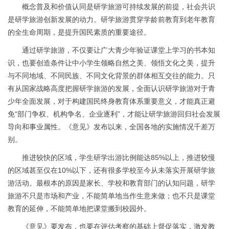
概念普及和价值认同是研学旅游可持续发展的前提，社会共识
是研学旅游创新发展的动力。研学旅游贯穿学龄前教育到老年教育
的全生命周期，是提升国民素质的重要途径。
通过研学旅游，不仅要让广大青少年验证课堂上学习的书本知
识，也要创造条件让中小学生领略自然之美、领悟文化之美，提升
与不同地域、不同民族、不同文化背景的群体相互交往的能力。只
有从国家战略高度把握研学旅游的发展，全面认识研学旅游对于青
少年全面发展，对于构建国民终身教育体系重要意义，才能真正避
免“部门争权、机构争名、企业逐利”，才能让研学旅游回归社会发展
导向和事业属性。《意见》发布以来，全国各地的实施情况千差万
别。
推进较快的区域，学生研学出游比例能达85%以上，推进较慢
的区域甚至仅在10%以下，还有很多学校至今从未落实开展研学旅
游活动。最根本的原因是家长、学校和教育部门的认知问题，研学
旅游不只是市场和产业，不能简单地当作生意来做；也不只是课堂
教育的延伸，不能简单地把课堂搬到校园外。
《意见》要发布，也要在评估考察的基础上督促落实，激发教