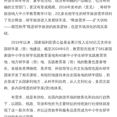
外游学和冬令营、夏令营活动，既没有明确的产品概念，也没有明
确的主管部门，更没有形成规模。2016年发布的《意见》，将研学
旅游纳入中小学教育教学计划，2亿多在校学生的研学旅游需求得到
了充分释放，研学旅游进入发展快车道。“释放需求——扩大供给
——规范秩序”既是研学旅游的政策逻辑，也是市场演化的现实基
础。
2016年以来，国家福利彩票公益基金累计投入近50亿元支持全
国研学基（营）地建设。截至2024年6月，教育部共批准了581家国
家级中小学生研学实践教育基地和40家中小学生研学实践教育营
地，地方研学基（营）地、实践教育基（营）地的数量也显著增
长。各级各类博物馆、美术馆、科技馆等公共文化场馆也面向研学
团体开发了相关课程，有组织地接待来自全国各地的研学团队，初
步形成了从国家到地方，从科学到自然，从人文到社会，多层次架
构、多内容维度的研学基(营)地体系。
有需求，就是有供给。在国内旅游市场的散客化和自由行趋势
下，以团队、线路、导游和包价为主要特征的传统旅行社很快就发
现了这一新兴市场，并以运营效率和服务品质而成为中小学生研学
活动的专业运营商。