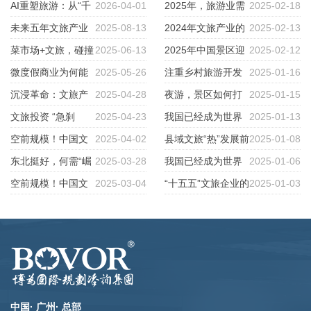
人一面”到“千人千面”
AI重塑旅游：从“千
2026-04-01
研学旅游大国
2025年，旅游业需
2025-02-18
人一面”到“千人千面”
未来五年文旅产业
2025-08-13
要解开一个结
2024年文旅产业的
2025-02-13
大变局：这十大风口将重塑你的
菜市场+文旅，碰撞
2025-06-13
冷与热
2025年中国景区迎
2025-02-12
旅行体验！
出什么火花？
微度假商业为何能
2025-05-26
来生死关键期
注重乡村旅游开发
2025-01-16
成为城市新宠？
沉浸革命：文旅产
2025-04-28
的5大误区
夜游，景区如何打
2025-01-15
业不想让你知道的三个秘密
文旅投资 “急刹
2025-04-23
好这张牌？
我国已经成为世界
2025-01-13
车”，如何 “踩油门” 实现重生？
空前规模！中国文
2025-04-02
研学旅游大国
县域文旅“热”发展前
2025-01-08
博产业发展进入黄金时代
东北挺好，何需“崛
2025-03-28
景解析
我国已经成为世界
2025-01-06
起
空前规模！中国文
2025-03-04
研学旅游大国
“十五五”文旅企业的
2025-01-03
博产业发展进入黄金时代
6个黄金赛道
中国· 广州· 总部