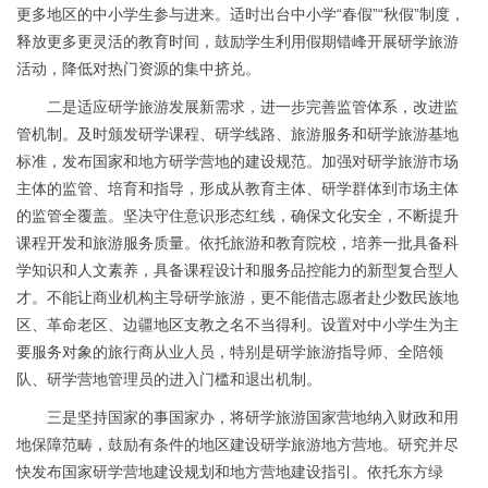
更多地区的中小学生参与进来。适时出台中小学“春假”“秋假”制度，
释放更多更灵活的教育时间，鼓励学生利用假期错峰开展研学旅游
活动，降低对热门资源的集中挤兑。
二是适应研学旅游发展新需求，进一步完善监管体系，改进监
管机制。及时颁发研学课程、研学线路、旅游服务和研学旅游基地
标准，发布国家和地方研学营地的建设规范。加强对研学旅游市场
主体的监管、培育和指导，形成从教育主体、研学群体到市场主体
的监管全覆盖。坚决守住意识形态红线，确保文化安全，不断提升
课程开发和旅游服务质量。依托旅游和教育院校，培养一批具备科
学知识和人文素养，具备课程设计和服务品控能力的新型复合型人
才。不能让商业机构主导研学旅游，更不能借志愿者赴少数民族地
区、革命老区、边疆地区支教之名不当得利。设置对中小学生为主
要服务对象的旅行商从业人员，特别是研学旅游指导师、全陪领
队、研学营地管理员的进入门槛和退出机制。
三是坚持国家的事国家办，将研学旅游国家营地纳入财政和用
地保障范畴，鼓励有条件的地区建设研学旅游地方营地。研究并尽
快发布国家研学营地建设规划和地方营地建设指引。依托东方绿