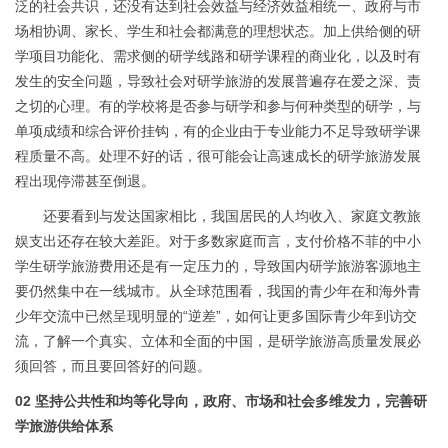
泛的社会共识，还没有达到社会效益与经济效益相统一、政府与市
场相协调、家长、学生和社会都满意的理想状态。加上供给侧的研
学项目功能化、需求侧的研学线路和研学课程的商业化，以及时有
发生的安全问题，导致社会对研学旅游的发展普遍存在爱之深、责
之切的心理。有的学校将是否参与研学和参与何种类型的研学，与
单项成绩和综合评价挂钩，有的企业由于专业能力不足导致研学课
程质量不高。处理不好的话，很可能会让高速成长的研学旅游发展
程出现停滞甚至倒退。
还要看到与发达国家相比，我国居民的人均收入、家庭文教旅
娱支出还存在较大差距。对于多数家庭而言，支付价格不菲的中小
学生研学旅游费用还是有一定压力的，导致国内研学旅游客源地主
要仍然集中在一线城市。从全球范围看，我国的青少年在和海外青
少年交流中已然呈现明显的“逆差”，如何让更多国际青少年到访交
流，了解一个真实、立体和全面的中国，是研学旅游高质量发展必
须回答，而且要回答好的问题。
02 坚持公共性和均等化导向，政府、市场和社会多维发力，完善研
学旅游供给体系