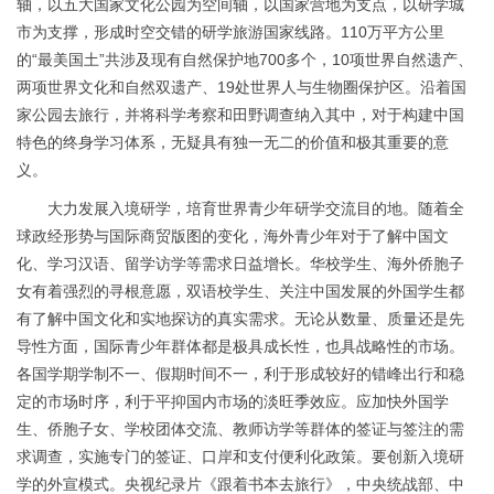
轴，以五大国家文化公园为空间轴，以国家营地为支点，以研学城
市为支撑，形成时空交错的研学旅游国家线路。110万平方公里
的“最美国土”共涉及现有自然保护地700多个，10项世界自然遗产、
两项世界文化和自然双遗产、19处世界人与生物圈保护区。沿着国
家公园去旅行，并将科学考察和田野调查纳入其中，对于构建中国
特色的终身学习体系，无疑具有独一无二的价值和极其重要的意
义。
大力发展入境研学，培育世界青少年研学交流目的地。随着全
球政经形势与国际商贸版图的变化，海外青少年对于了解中国文
化、学习汉语、留学访学等需求日益增长。华校学生、海外侨胞子
女有着强烈的寻根意愿，双语校学生、关注中国发展的外国学生都
有了解中国文化和实地探访的真实需求。无论从数量、质量还是先
导性方面，国际青少年群体都是极具成长性，也具战略性的市场。
各国学期学制不一、假期时间不一，利于形成较好的错峰出行和稳
定的市场时序，利于平抑国内市场的淡旺季效应。应加快外国学
生、侨胞子女、学校团体交流、教师访学等群体的签证与签注的需
求调查，实施专门的签证、口岸和支付便利化政策。要创新入境研
学的外宣模式。央视纪录片《跟着书本去旅行》，中央统战部、中