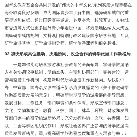
国华文教育基金会共同开发的“伟大的中华文化”系列实景课程等都在
海外取得良好反响，成为国际青少年了解中国、选择研学城市的重
要渠道和依据。通过国际赛事邀请、冬夏令营、校际互访、友好城
市交流等方式让更多国外青少年走进中国。将港澳地区纳入大湾区
国民研学线路规划，支持澳门特别行政区建设国家研学营地，互认
研学旅游基地、研学旅游指导师、研学旅游课程和服务标准。
03 加快形成高位推动、央地协同、政企合作的研学旅游工作新格局
一是加强党对研学旅游和社会教育的全面领导，将研学旅游纳
入有关协调议事机制，明确牵头、主责和协同部门，完善建设、运
营与监管工作机制，构建新时代研学旅游工作新格局。尽快以中
办、中宣部、国办名义发布适应新形势发展需要的《关于推进研学
旅游高质量发展的意见》，明确新时期研学旅游发展的指导思想、
发展目标、工作任务、部门职责和条件保障。形成宣传部门抓总，
文化、文物和旅游、教育、科技、国土、林草、环境、财政和发展
等部门参与的研学旅游新格局，充分发挥科协、文联、共青团、妇
1
2
3
4
5
6
7
8
联、工会等群团组织的作用，形成社会各界广泛参与的研学旅游高
质量发展新格局。重点提高研学旅游覆盖度和重点人群参与率，让