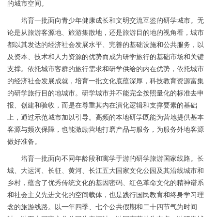
的城市空间。
培育一批面向青少年健康成长和文明交流互鉴的研学城市。无
论是从旅游客源地、旅游集散地，还是旅游目的地的视角看，城市
都以其发达的经济社会发展水平、完善的基础设施和公共服务，以
及资本、技术和人力资源的优势而成为研学旅行的基础市场和关键
支撑。依托城市客群的旅行需求和研学供给的内在优势，依托城市
的经济社会发展成就，培育一批文化底蕴深厚，科技教育资源富集
的研学旅行目的地城市。研学城市并不能完全按照量化的标准去申
报、创建和验收，而是在尊重其内在演化逻辑和支撑要素的基础
上，通过示范城市加以引导。高频的本地研学既能为营地提供基本
客源与频次保障，也能激励营地打磨产品与服务，为服务外地客源
做好准备。
培育一批面向不同年龄段和寓学于游的研学旅游国家线路。长
城、大运河、长征、黄河、长江五大国家文化公园及其沿线城市和
乡村，蕴含了优秀传统文化的基因密码、红色革命文化的精神谱系
和社会主义先进文化的空间载体，也是践行国民教育和终身学习理
念的旅游线路。以一年四季、七个公共假期和二十四节气为时间