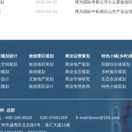
规划
2025-04-15
博为国际考察云浮大云雾旅游
宜
2025-02-19
博为国际中标调兵山市产业运
市规划设计
旅游景区规划
商业运营策划
特色小镇(乡村)
土空间规划
旅游项目策划
商业地产策划
田园综合体策划
乡规划
旅游规划
商业业态规划
乡村振兴规划
市设计
文旅地产策划
商业市场研究
生态农业规划
庄规划
旅游景区设计
商业管理咨询
特色小镇策划
州· 总部
400-180-8628 020-37661268
E-mail:bovor@163.com
广州市越秀区北京路3号，港汇大厦11楼