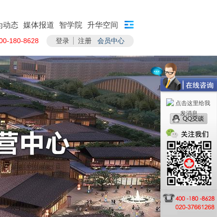
为动态
媒体报道
智学院
升华空间
-180-8628
登录
注册
会员中心